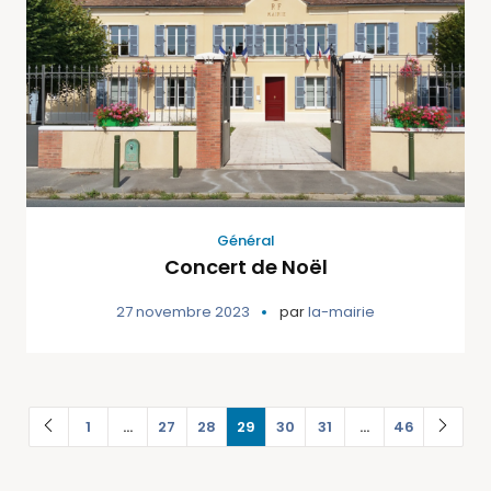
Général
Concert de Noël
27 novembre 2023
par
la-mairie
1
…
27
28
29
30
31
…
46